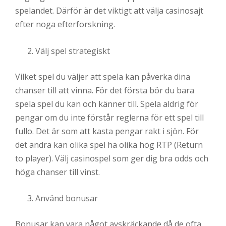
spelandet. Därför är det viktigt att välja casinosajt
efter noga efterforskning.
Välj spel strategiskt
Vilket spel du väljer att spela kan påverka dina
chanser till att vinna. För det första bör du bara
spela spel du kan och känner till. Spela aldrig för
pengar om du inte förstår reglerna för ett spel till
fullo. Det är som att kasta pengar rakt i sjön. För
det andra kan olika spel ha olika hög RTP (Return
to player). Välj casinospel som ger dig bra odds och
höga chanser till vinst.
Använd bonusar
Bonusar kan vara något avskräckande då de ofta