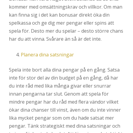
kommer med omsättningskrav och villkor. Om man
kan finna sig i det kan bonusar direkt öka din
spelkassa och ge dig mer pengar eller spins att
spela för. Desto mer du spelar – desto större chans
har du att vinna. Svårare än så är det inte.
Planera dina satsningar
Spela inte bort alla dina pengar på en gång. Satsa
inte för stor del av din budget på en gång, då har
du inte råd med lika många givar eller snurrar
innan pengarna tar slut. Genom att spela för
mindre pengar har du råd med flera vändor vilket
ökar dina chanser till vinst, även om du inte vinner
lika mycket pengar som om du hade satsat mer
pengar. Tänk strategiskt med dina satsningar och