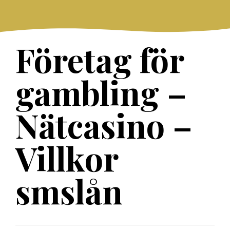
Skip
to
content
Företag för
gambling –
Nätcasino –
Villkor
smslån