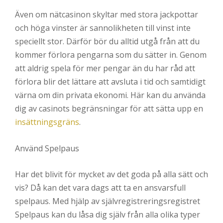
Även om nätcasinon skyltar med stora jackpottar
och höga vinster är sannolikheten till vinst inte
speciellt stor. Därför bör du alltid utgå från att du
kommer förlora pengarna som du sätter in. Genom
att aldrig spela för mer pengar än du har råd att
förlora blir det lättare att avsluta i tid och samtidigt
värna om din privata ekonomi. Här kan du använda
dig av casinots begränsningar för att sätta upp en
insättningsgräns
.
Använd Spelpaus
Har det blivit för mycket av det goda på alla sätt och
vis? Då kan det vara dags att ta en ansvarsfull
spelpaus. Med hjälp av självregistreringsregistret
Spelpaus kan du låsa dig själv från alla olika typer