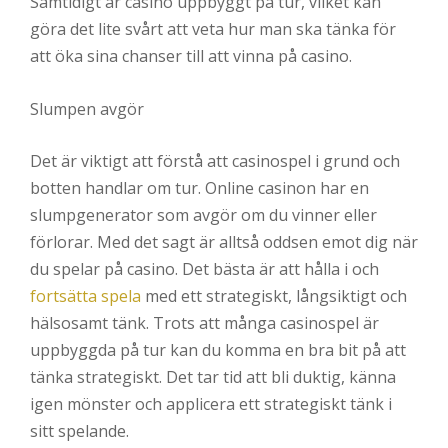
Samtidigt är casino uppbyggt på tur, vilket kan
göra det lite svårt att veta hur man ska tänka för
att öka sina chanser till att vinna på casino.
Slumpen avgör
Det är viktigt att förstå att casinospel i grund och
botten handlar om tur. Online casinon har en
slumpgenerator som avgör om du vinner eller
förlorar. Med det sagt är alltså oddsen emot dig när
du spelar på casino. Det bästa är att hålla i och
fortsätta spela
med ett strategiskt, långsiktigt och
hälsosamt tänk. Trots att många casinospel är
uppbyggda på tur kan du komma en bra bit på att
tänka strategiskt. Det tar tid att bli duktig, känna
igen mönster och applicera ett strategiskt tänk i
sitt spelande.